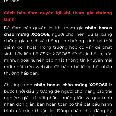
thưởng.
Cách bảo đảm quyền lợi khi tham gia chương
trình
Để đảm bảo quyền lợi khi tham gia
nhận bonus
chào mừng XOSO66
, người chơi nên lưu lại bằng
chứng giao dịch và thông tin chương trình tại thời
điểm kích hoạt. Trong trường hợp có vấn đề phát
sinh, hãy liên hệ CSKH XOSO66 để được hỗ trợ xác
minh.
Ngoài ra, nên cập nhật thông tin khuyến mãi
mới nhất trên website để tránh bỏ lỡ cơ hội nhận
thưởng hấp dẫn.
Chương trình
nhận bonus chào mừng XOSO66
là
bước khởi đầu lý tưởng để người chơi nâng cao trải
nghiệm giải trí. Với phần thưởng lớn và quy trình
nhận đơn giản, bạn hoàn toàn có thể bắt đầu hành
trình cá cược thuận lợi.
Đừng chần chừ, đăng ký