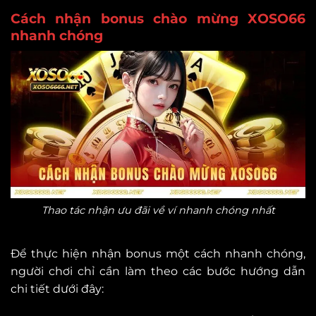
Các
h nhậ
n
bonus chào mừng
XOS
O
66
nhanh chóng
Thao tác nhận ưu đãi về ví nhanh chóng nhất
Để thực hiện nhận bonus một cách nhanh chóng,
người chơi chỉ cần làm theo các bước hướng dẫn
chi tiết dưới đây: