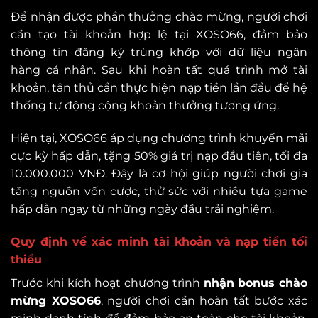
Để nhận được phần thưởng chào mừng, người chơi
cần tạo tài khoản hợp lệ tại XOSO66, đảm bảo
thông tin đăng ký trùng khớp với dữ liệu ngân
hàng cá nhân.
Sau khi hoàn tất quá trình mở tài
khoản, tân thủ cần thực hiện nạp tiền lần đầu để hệ
thống tự động cộng khoản thưởng tương ứng.
Hiện tại, XOSO66 áp dụng chương trình khuyến mãi
cực kỳ hấp dẫn, tặng 50% giá trị nạp đầu tiên, tối đa
10.000.000 VNĐ. Đây là cơ hội giúp người chơi gia
tăng nguồn vốn cược, thử sức với nhiều tựa game
hấp dẫn ngay từ những ngày đầu trải nghiệm.
Quy
định
về xác min
h t
ài
khoản
và nạp ti
ền t
ối
thiểu
Trước khi kích hoạt chương trình
nhận bonus chào
mừng XOSO66
, người chơi cần hoàn tất bước xác