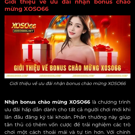
Giới
t
h
iệu
về ưu đãi n
h
ận bo
n
u
s
chào
mừ
ng
XOS
O66
Giới thiệu về ưu đãi nhận bonus chào mừng XOSO66
Nhận bonus chào mừng XOSO66
là chương trình
ưu đãi hấp dẫn dành cho tất cả người chơi mới khi
lần đầu đăng ký tài khoản. Phần thưởng này giúp
tân thủ có thêm vốn cược để trải nghiệm các trò
chơi một cách thoải mái và tự tin hơn.
Với chính