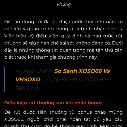
khủng
Để tận dụng tối đa ưu đãi, người chơi nên nắm rõ
các lưu ý quan trọng trong quá trình nhận bonus.
Việc hiểu kỹ điều kiện, quy định và hạn mức rút
thưởng sẽ giúp hạn chế sai sót không đáng có.
Dưới
đây là những thông tin quan trọng mà tân thủ cần
biết trước khi tham gia chương trình này.
>> Xem thêm:
So Sánh XOSO66 Vs
VNSOXO
– Cuộc Đối Đầu Giữa Hai
Sân Chơi
Điều kiện rút thưởng sau khi nhận bonus
Để rút được tiền thưởng từ bonus chào mừng
XOSO66, người chơi phải hoàn tất đủ yêu cầu
doanh thu cược do hệ thống quy định. Mức cược