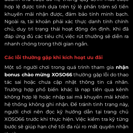
hợp lệ được tính dựa trên tỷ lệ phần trăm số tiền
khuyến mãi nhận được, đảm bảo tính minh bạch.
Ngoài ra, tài khoản phải xác thực danh tính chính
chủ, duy trì trạng thái hoạt động ổn định
.
Khi đã
đáp ứng đủ các tiêu chí, việc rút thưởng sẽ diễn ra
nhanh chóng trong thời gian ngắn.
Các lỗi thường gặp khi kích hoạt ưu đãi
Một số người chơi trong quá trình tham gia
nhận
bonus chào mừng XOSO66
thường gặp lỗi do thao
tác sai hoặc chưa cập nhật thông tin cá nhân.
Trường hợp phổ biến khác là nạp tiền qua kênh
không hợp lệ hoặc nhập sai mã khuyến mãi khiến
hệ thống không ghi nhận. Để tránh tình trạng này,
người chơi nên đọc kỹ hướng dẫn tại trang chủ
XOSO66 trước khi thực hiện.
Việc kiểm tra kỹ từng
bước sẽ giúp hạn chế tối đa rủi ro mất quyền nhận