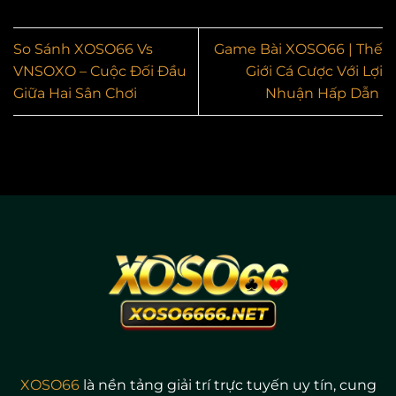
So Sánh XOSO66 Vs
Game Bài XOSO66 | Thế
VNSOXO – Cuộc Đối Đầu
Giới Cá Cược Với Lợi
Giữa Hai Sân Chơi
Nhuận Hấp Dẫn
XOSO66
là nền tảng giải trí trực tuyến uy tín, cung