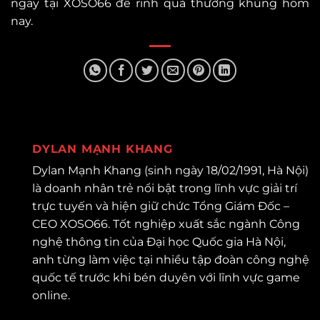
ngay tại XOSO66 để rinh quà thưởng khủng hôm
nay.
DYLAN MẠNH KHANG
Dylan Mạnh Khang (sinh ngày 18/02/1991, Hà Nội)
là doanh nhân trẻ nổi bật trong lĩnh vực giải trí
trực tuyến và hiện giữ chức Tổng Giám Đốc –
CEO XOSO66. Tốt nghiệp xuất sắc ngành Công
nghệ thông tin của Đại học Quốc gia Hà Nội,
anh từng làm việc tại nhiều tập đoàn công nghệ
quốc tế trước khi bén duyên với lĩnh vực game
online.