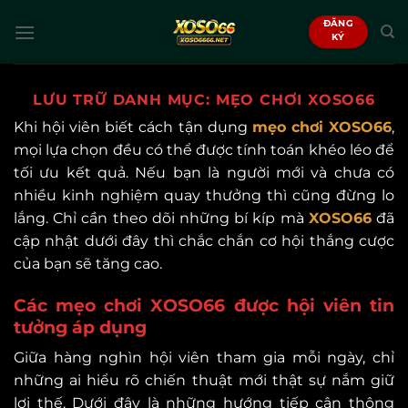
Bỏ
ĐĂNG
qua
KÝ
nội
dung
LƯU TRỮ DANH MỤC:
MẸO CHƠI XOSO66
Khi hội viên biết cách tận dụng
mẹo chơi XOSO66
,
mọi lựa chọn đều có thể được tính toán khéo léo để
tối ưu kết quả. Nếu bạn là người mới và chưa có
nhiều kinh nghiệm quay thưởng thì cũng đừng lo
lắng. Chỉ cần theo dõi những bí kíp mà
XOSO66
đã
cập nhật dưới đây thì chắc chắn cơ hội thắng cược
của bạn sẽ tăng cao.
Các mẹo chơi XOSO66 được hội viên tin
tưởng áp dụng
Giữa hàng nghìn hội viên tham gia mỗi ngày, chỉ
những ai hiểu rõ chiến thuật mới thật sự nắm giữ
lợi thế. Dưới đây là những hướng tiếp cận thông