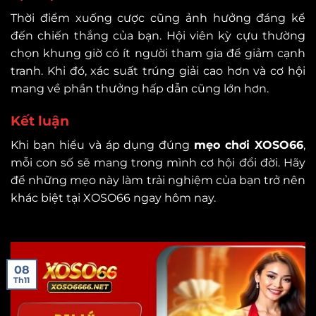
Thời điểm xuống cược cũng ảnh hưởng đáng kể
đến chiến thắng của bạn. Hội viên kỳ cựu thường
chọn khung giờ có ít người tham gia để giảm cạnh
tranh. Khi đó, xác suất trúng giải cao hơn và cơ hội
mang về phần thưởng hấp dẫn cũng lớn hơn.
Kết luận
Khi bạn hiểu và áp dụng đúng
mẹo chơi XOSO66
,
mỗi con số sẽ mang trong mình cơ hội đổi đời. Hãy
để những mẹo này làm trải nghiệm của bạn trở nên
khác biệt tại XOSO66 ngay hôm nay.
08
Th11