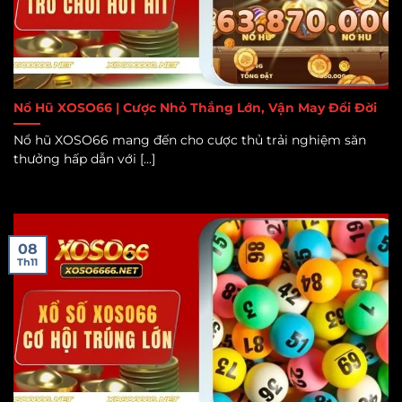
Nổ Hũ XOSO66 | Cược Nhỏ Thắng Lớn, Vận May Đổi Đời
Nổ hũ XOSO66 mang đến cho cược thủ trải nghiệm săn
thưởng hấp dẫn với [...]
08
Th11