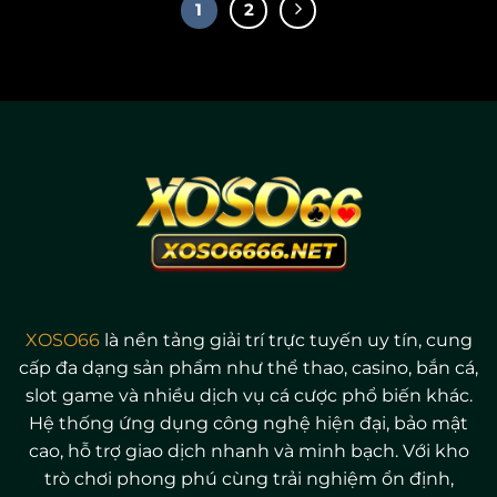
1
2
XOSO66
là nền tảng giải trí trực tuyến uy tín, cung
cấp đa dạng sản phẩm như thể thao, casino, bắn cá,
slot game và nhiều dịch vụ cá cược phổ biến khác.
Hệ thống ứng dụng công nghệ hiện đại, bảo mật
cao, hỗ trợ giao dịch nhanh và minh bạch. Với kho
trò chơi phong phú cùng trải nghiệm ổn định,