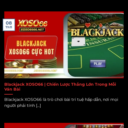
08
Th11
Blackjack XOSO66 | Chiến Lược Thắng Lớn Trong Mỗi
Ván Bài
Blackjack XOSO66 là trò chơi bài trí tuệ hấp dẫn, nơi mọi
người phải tính [...]