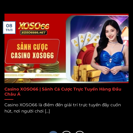
08
Th11
Casino XOSO66 | Sảnh Cá Cược Trực Tuyến Hàng Đầu
Châu Á
Casino XOSO66 là điểm đến giải trí trực tuyến đầy cuốn
hút, nơi người chơi [...]