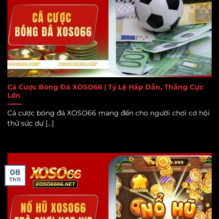
Cá Cược Bóng Đá XOSO66 | Tỷ Lệ Hấp Dẫn, Thắng Cực
Lớn
Cá cược bóng đá XOSO66 mang đến cho người chơi cơ hội
thử sức dự [...]
08
Th11